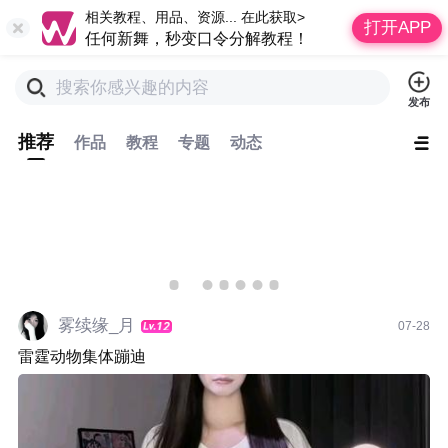
相关教程、用品、资源... 在此获取>
打开APP
任何新舞，秒变口令分解教程！
搜索你感兴趣的内容
发布
推荐
作品
教程
专题
动态
松开刷新
雾续缘_月
07-28
雷霆动物集体蹦迪