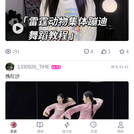
4
1
4
291
1330926_TiHE
昨天 01:41
挽红沙
资源
课程
练习室
交流
我的